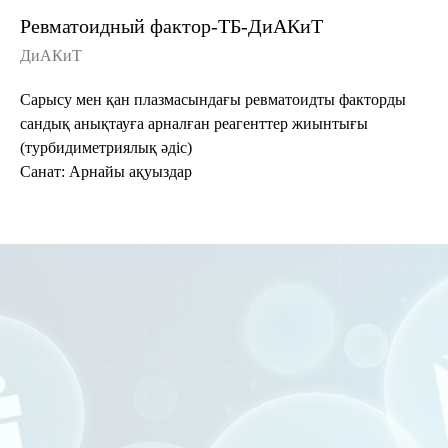
Ревматоидный фактор-ТБ-ДиАКиТ
ДиАКиТ
Сарысу мен қан плазмасындағы ревматоидты факторды
сандық анықтауға арналған реагенттер жиынтығы
(турбидиметриялық әдіс)
Санат: Арнайы ақуыздар