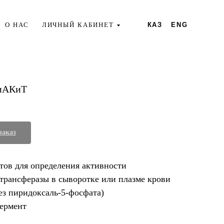
О НАС
ЛИЧНЫЙ КАБИНЕТ
КАЗ
ENG
иАКиТ
заказ
тов для определения активности
трансферазы в сыворотке или плазме крови
ез пиридоксаль-5-фосфата)
Фермент